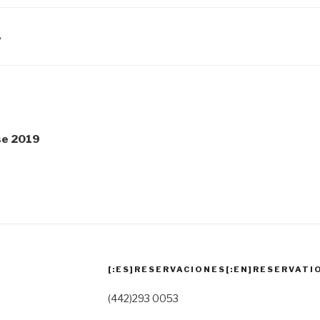
A
se 2019
[:ES]RESERVACIONES[:EN]RESERVATIO
(442)293 0053