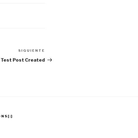
SIGUIENTE
Siguiente
entrada
Test Post Created
NS[:]