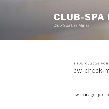
Ir
al
CLUB-SPA 
contenido
Club-Spa Las Minas
PUBLICADO
8 JULIO, 2026
PO
EN
cw-check-ht
cw-manager prechec